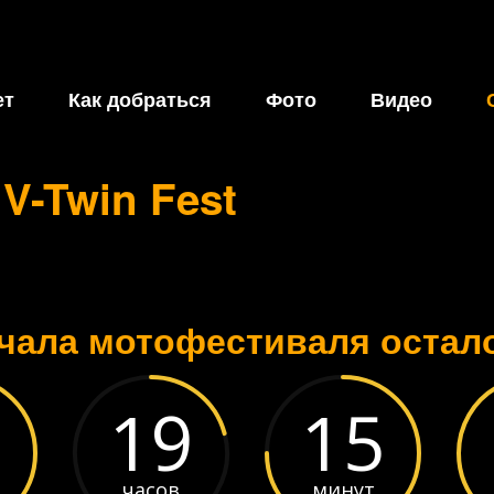
ет
Как добраться
Фото
Видео
С
V-Twin Fest
чала мотофестиваля осталос
7
19
15
часов
минут