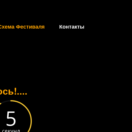
хема Фестиваля
Контакты
ь!....
5
секунд