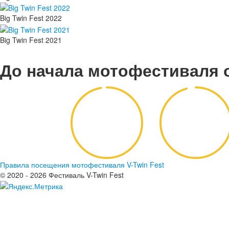
Big Twin Fest 2022
Big Twin Fest 2021
До начала мотофестиваля ос
26
1
дней
часов
Правила посещения мотофестиваля V-Twin Fest
© 2020 - 2026 Фестиваль V-Twin Fest